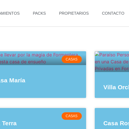
AMIENTOS
PACKS
PROPIETARIOS
CONTACTO
CASAS
sa María
Villa Orc
CASAS
 Terra
Casa Ro