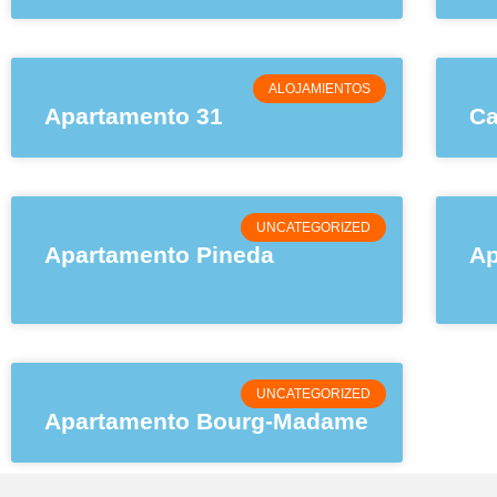
ALOJAMIENTOS
Apartamento 31
Ca
UNCATEGORIZED
Apartamento Pineda
Ap
UNCATEGORIZED
Apartamento Bourg-Madame