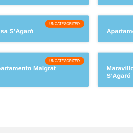
UNCATEGORIZED
sa S’Agaró
Apartame
UNCATEGORIZED
artamento Malgrat
Maravill
S’Agaró