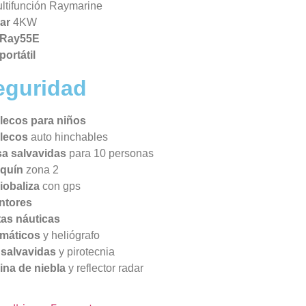
ltifunción Raymarine
ar
4KW
 Ray55E
portátil
eguridad
lecos para niños
lecos
auto hinchables
sa salvavidas
para 10 personas
iquín
zona 2
iobaliza
con gps
intores
tas náuticas
smáticos
y heliógrafo
 salvavidas
y pirotecnia
ina de niebla
y reflector radar