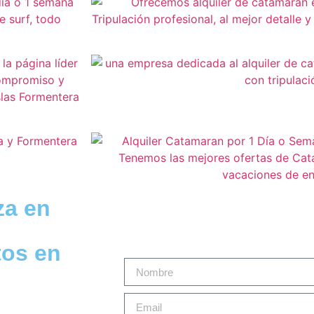
za en
tos en