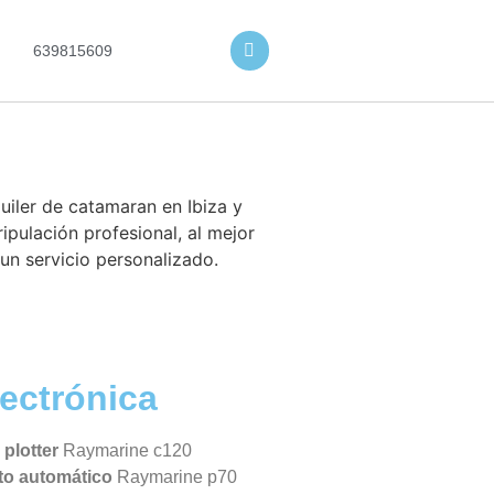
639815609
lectrónica
plotter
Raymarine c120
oto automático
Raymarine p70