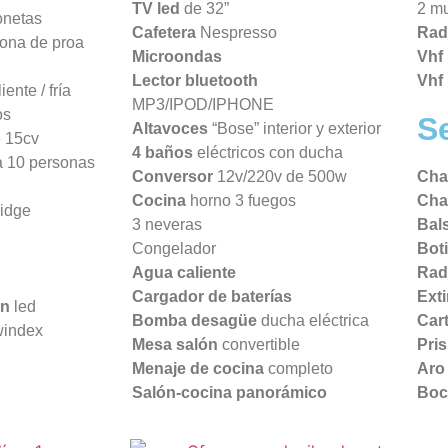
TV led
de 32”
2 mu
onetas
Cafetera
Nespresso
Rad
zona de proa
Microondas
Vhf
Lector bluetooth
Vhf 
iente / fría
MP3/IPOD/IPHONE
os
S
Altavoces
“Bose” interior y exterior
 15cv
4 baños
eléctricos con ducha
 10 personas
Conversor
12v/220v de 500w
Cha
Cocina
horno 3 fuegos
Cha
ridge
3 neveras
Bal
Congelador
Bot
Agua caliente
Rad
Cargador de baterías
Ext
ón
led
Bomba desagüe
ducha eléctrica
Car
windex
Mesa salón
convertible
Pri
Menaje de cocina
completo
Aro
Salón-cocina panorámico
Boc