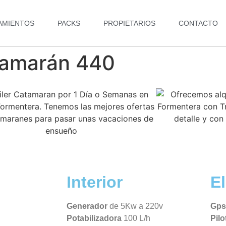
AMIENTOS
PACKS
PROPIETARIOS
CONTACTO
tamarán 440
Interior
E
Generador
de 5Kw a 220v
Gps 
Potabilizadora
100 L/h
Pil