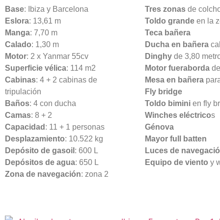
Base
: Ibiza y Barcelona
Tres zonas
de colch
Eslora
: 13,61 m
Toldo grande
en la 
Manga
: 7,70 m
Teca bañera
Calado
: 1,30 m
Ducha en bañera
cal
Motor
: 2 x Yanmar 55cv
Dinghy
de 3,80 metr
Superficie vélica
: 114 m2
Motor fueraborda
de
Cabinas
: 4 + 2 cabinas de
Mesa en bañera
para
tripulación
Fly bridge
Baños
: 4 con ducha
Toldo bimini
en fly b
Camas
: 8 + 2
Winches eléctrico
s
Capacidad
: 11 + 1 personas
Génova
Desplazamiento
: 10.522 kg
Mayor full batten
Depósito de gasoil
: 600 L
Luces de navegaci
Depósitos de agua
: 650 L
Equipo de viento
y 
Zona de navegación
: zona 2